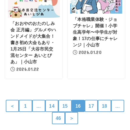
「本格職業体験・ジョ
「おおやのおたのしみ
ブチャレ」開催！小学
会 正月編」グルメやハ
生高学年〜中学生が対
ンドメイドが大集合！
象！17の仕事にチャレ
書き初め大会もあり・
ンジ｜小山市
1月25日「大谷市民交
2026.01.20
流センター あいとぴ
あ」｜小山市
2026.01.22
＜
1
…
14
15
16
17
18
…
46
＞