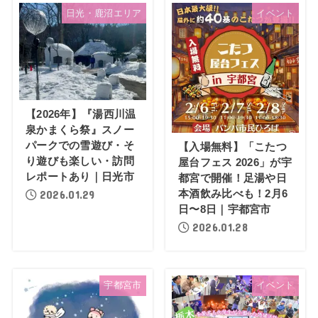
日光・鹿沼エリア
イベント
【2026年】『湯西川温
泉かまくら祭』スノー
パークでの雪遊び・そ
【入場無料】「こたつ
り遊びも楽しい・訪問
屋台フェス 2026」が宇
レポートあり｜日光市
都宮で開催！足湯や日
本酒飲み比べも！2月6
2026.01.29
日〜8日｜宇都宮市
2026.01.28
宇都宮市
イベント