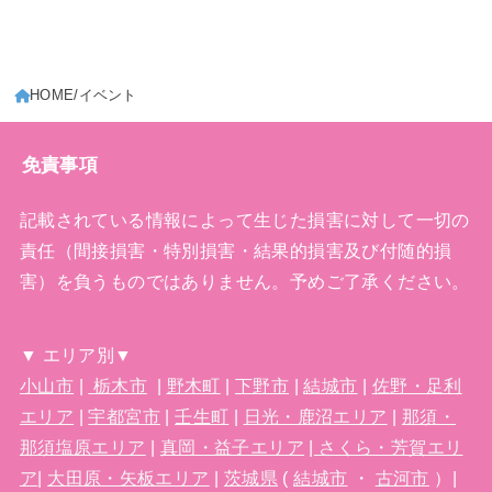
HOME
イベント
免責事項
記載されている情報によって生じた損害に対して一切の
責任（間接損害・特別損害・結果的損害及び付随的損
害）を負うものではありません。予めご了承ください。
▼ エリア別▼
小山市
|
栃木市
|
野木町
|
下野市
|
結城市
|
佐野・足利
エリア
|
宇都宮市
|
壬生町
|
日光・鹿沼エリア
|
那須・
那須塩原エリア
|
真岡・益子エリア
|
さくら・芳賀エリ
ア
|
大田原・矢板エリア
|
茨城県
(
結城市
・
古河市
）|