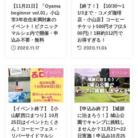
【11月21日】「Oyama
【終了！】【10/30〜1
beginner vol.01」小山
1/3まで・コメダ珈琲
市3年在住未満対象の
店・小山店】コーヒー
イベント！ピクニック
チケット500円オフ(2,5
マルシェ内で開催・申
00円)！1杯約312円で
込み不要・無料
お得すぎる！
2020.11.17
2020.11.06
イベント
イベント
【イベント終了】【小
【申込み終了】【城跡
山駅西口まつり】10月
に泊まろう！】城山公
25日はイベントたくさ
園でキャンプに挑戦し
ん！コーヒーフェス・
ませんか？11月21〜22
リバーサイドマルシ
日実施！申込み10月25