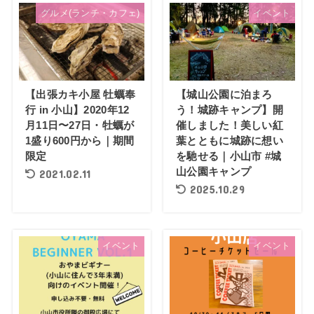
グルメ(ランチ・カフェ)
イベント
【出張カキ小屋 牡蠣奉
【城山公園に泊まろ
行 in 小山】2020年12
う！城跡キャンプ】開
月11日〜27日・牡蠣が
催しました！美しい紅
1盛り600円から｜期間
葉とともに城跡に想い
限定
を馳せる｜小山市 #城
山公園キャンプ
2021.02.11
2025.10.29
イベント
イベント