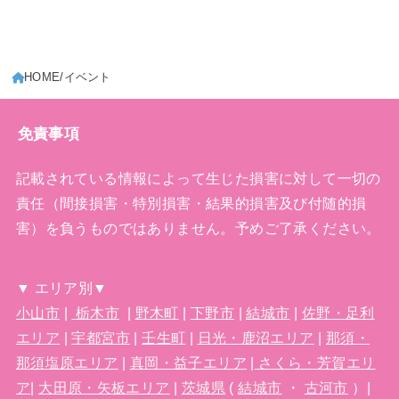
HOME
イベント
免責事項
記載されている情報によって生じた損害に対して一切の
責任（間接損害・特別損害・結果的損害及び付随的損
害）を負うものではありません。予めご了承ください。
▼ エリア別▼
小山市
|
栃木市
|
野木町
|
下野市
|
結城市
|
佐野・足利
エリア
|
宇都宮市
|
壬生町
|
日光・鹿沼エリア
|
那須・
那須塩原エリア
|
真岡・益子エリア
|
さくら・芳賀エリ
ア
|
大田原・矢板エリア
|
茨城県
(
結城市
・
古河市
）|