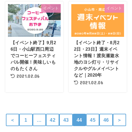
イベント
イベント
【イベント終了】9月2
【イベント終了・8月2
6日・小山駅西口周辺
2日・23日】週末イベ
でコーヒーフェスティ
ント情報！渡良瀬遊水
バル開催！美味しいも
地のヨシ灯り・リサイ
のもたくさん
クルやグルメイベント
など｜2020年
2021.02.06
2021.02.06
＜
1
…
42
43
44
45
46
＞