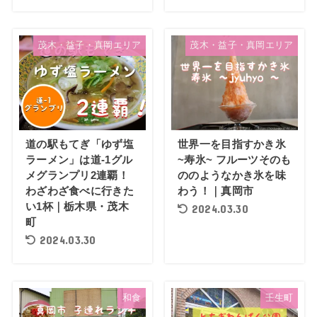
茂木・益子・真岡エリア
茂木・益子・真岡エリア
道の駅もてぎ「ゆず塩
世界一を目指すかき氷
ラーメン」は道-1グル
~寿氷~ フルーツそのも
メグランプリ2連覇！
ののようなかき氷を味
わざわざ食べに行きた
わう！｜真岡市
い1杯｜栃木県・茂木
2024.03.30
町
2024.03.30
和食
壬生町