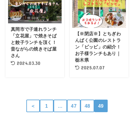
真岡市で子連れランチ
【※閉店※】とちぎわ
「立花屋」で焼きそば
んぱく公園のレストラ
と餃子ランチを頂く！
ン「ピッピ」の紹介！
昔ながらの焼きそば屋
お子様ランチもあり｜
さん
栃木県
2024.03.30
2025.07.07
＜
1
…
47
48
49