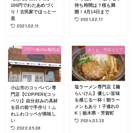
100円でわたあめづく
待ち時間は？桜も満
り！古民家でほっと一
開！4月14日まで
息
2021.02.11
2021.02.11
パン・食パン専門店
さくら・芳賀エリア
塩ラーメン専門店【麺
小山市のコッペパン専
らいけん】優しい旨味
門店【COPPERI(コッ
を感じる一杯！朝ラー
ペリ)】自分好みの具材
メンもあり！子連れO
を目の前で手作り！ふ
K｜栃木県・芳賀町
わふわコッペが美味し
い
2024.03.30
2022.09.08