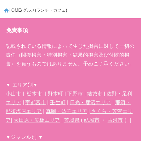
HOME
グルメ(ランチ・カフェ)
免責事項
記載されている情報によって生じた損害に対して一切の
責任（間接損害・特別損害・結果的損害及び付随的損
害）を負うものではありません。予めご了承ください。
▼ エリア別▼
小山市
|
栃木市
|
野木町
|
下野市
|
結城市
|
佐野・足利
エリア
|
宇都宮市
|
壬生町
|
日光・鹿沼エリア
|
那須・
那須塩原エリア
|
真岡・益子エリア
|
さくら・芳賀エリ
ア
|
大田原・矢板エリア
|
茨城県
(
結城市
・
古河市
）|
▼ジャンル別 ▼