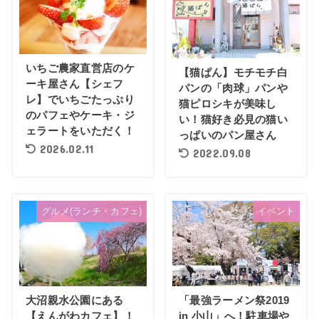
いちご農家直営店のケ
【猫ぱん】モチモチ白
ーキ屋さん【シェフ
パンの「肉球」パンや
レ】でいちごたっぷり
猫ピロシキが美味し
のパフェやケーキ・ジ
い！猫好き必見の猫い
ェラートをいただく！
っぱいのパン屋さん
2026.02.11
2022.09.08
グルメ(ランチ・カフェ)
イベント
大沼親水公園にある
「最強ラーメン祭2019
【えんがわカフェ】！
in 小山」へ！駐車場や