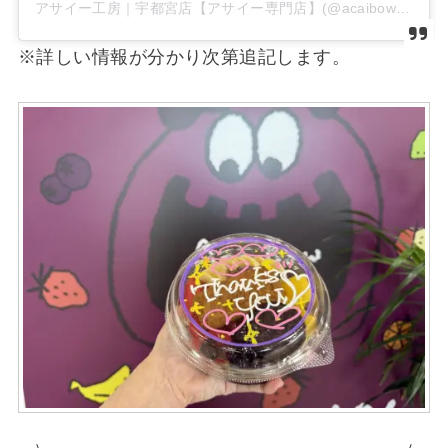
アサイー工房｜宇都宮店【アサイー専門店】(@acaibowl_utsunomiya_)がシェアした投稿
※詳しい情報が分かり次第追記します。