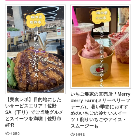
いちご農家の直売所「Merry
【実食レポ】目的地にした
Berry Farm(メリーベリーフ
いサービスエリア！佐野
ァーム)」暑い季節におすす
SA（下り）でご当地グルメ
めのいちごの冷たいスイー
とスイーツを満喫｜佐野市
ツ！削りいちごやアイス・
#PR
スムージーも
4250
6892