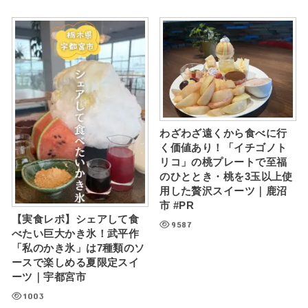
わざわざ遠くから食べに行
く価値あり！「イチゴノト
リコ」の桃プレートで至福
のひととき・桃を3玉以上使
用した贅沢スイーツ｜鹿沼
市 #PR
【実食レポ】シェアして食
9587
べたい巨大かき氷！武平作
「私のかき氷」は7種類のソ
ースで楽しめる夏限定スイ
ーツ｜宇都宮市
1003