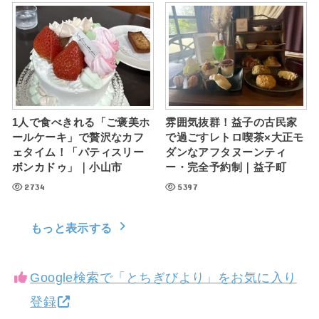
1人で食べきれる「ご褒美ホ
雰囲気抜群！益子の古民家
ールケーキ」で贅沢なカフ
で過ごすレトロ喫茶×大正モ
ェタイム！「パティスリー
ダンなアフタヌーンティ
ボンカドゥ」｜小山市
ー・完全予約制｜益子町
2734
5397
もっと表示する
Google検索で「とちぎびより」をお気に入り
登録