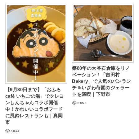
築80年の大谷石倉庫をリノ
ベーション！「吉田村
Bakery」で人気のパンラン
チ＆いざわ苺園のジェラー
【9月30日まで】「おふろ
トを満喫｜下野市
café いちごの湯」でクレヨ
ンしんちゃんコラボ開催
2458
中！かわいいコラボフード
に風鈴レストランも｜真岡
市
3833