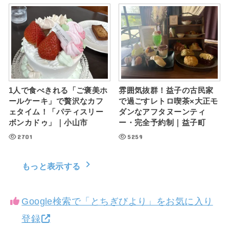
雰囲気抜群！益子の古民家
1人で食べきれる「ご褒美ホ
で過ごすレトロ喫茶×大正モ
ールケーキ」で贅沢なカフ
ダンなアフタヌーンティ
ェタイム！「パティスリー
ー・完全予約制｜益子町
ボンカドゥ」｜小山市
5259
2701
もっと表示する
Google検索で「とちぎびより」をお気に入り
登録