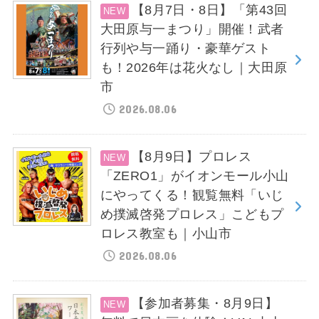
【8月7日・8日】「第43回
大田原与一まつり」開催！武者
行列や与一踊り・豪華ゲスト
も！2026年は花火なし｜大田原
市
2026.08.06
【8月9日】プロレス
「ZERO1」がイオンモール小山
にやってくる！観覧無料「いじ
め撲滅啓発プロレス」こどもプ
ロレス教室も｜小山市
2026.08.06
【参加者募集・8月9日】