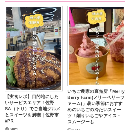
いちご農家の直売所「Merry
【実食レポ】目的地にした
Berry Farm(メリーベリーフ
いサービスエリア！佐野
ァーム)」暑い季節におすす
SA（下り）でご当地グルメ
めのいちごの冷たいスイー
とスイーツを満喫｜佐野市
ツ！削りいちごやアイス・
#PR
スムージーも
3821
6819