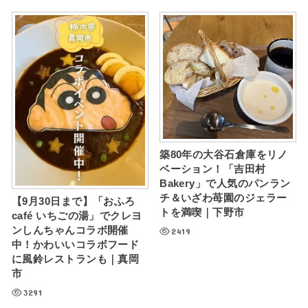
築80年の大谷石倉庫をリノ
ベーション！「吉田村
Bakery」で人気のパンラン
チ＆いざわ苺園のジェラー
【9月30日まで】「おふろ
トを満喫｜下野市
café いちごの湯」でクレヨ
ンしんちゃんコラボ開催
2419
中！かわいいコラボフード
に風鈴レストランも｜真岡
市
3291