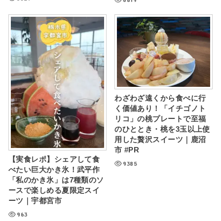
わざわざ遠くから食べに行
く価値あり！「イチゴノト
リコ」の桃プレートで至福
のひととき・桃を3玉以上使
用した贅沢スイーツ｜鹿沼
市 #PR
【実食レポ】シェアして食
9385
べたい巨大かき氷！武平作
「私のかき氷」は7種類のソ
ースで楽しめる夏限定スイ
ーツ｜宇都宮市
963