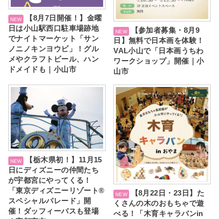
【8月7日開催！】金曜
日は小山駅西口駐車場跡地
【参加者募集・8月9
でナイトマーケット「サン
日】無料で日本画を体験！
ノニノキンヨウビ」！グル
VAL小山で「日本画うちわ
メやクラフトビール、ハン
ワークショップ」開催｜小
ドメイドも｜小山市
山市
【栃木県初！】11月15
日にディズニーの仲間たち
が宇都宮にやってくる！
「東京ディズニーリゾート®
【8月22日・23日】た
スペシャルパレード」開
くさんの木のおもちゃで遊
催！ダッフィーバスも登場
べる！「木育キャラバンin