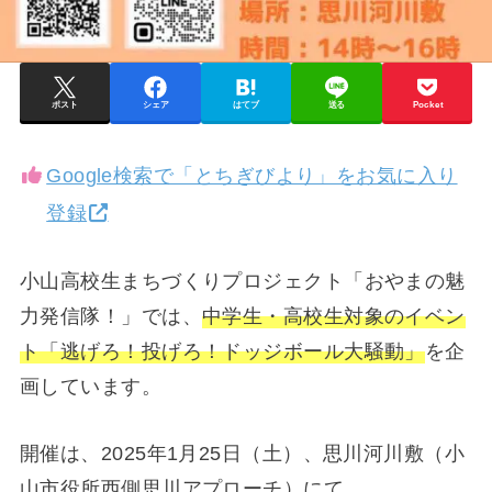
ポスト
シェア
はてブ
送る
Pocket
Google検索で「とちぎびより」をお気に入り
登録
小山高校生まちづくりプロジェクト「おやまの魅
力発信隊！」では、
中学生・高校生対象のイベン
ト「逃げろ！投げろ！ドッジボール大騒動」
を企
画しています。
開催は、2025年1月25日（土）、思川河川敷（小
山市役所西側思川アプローチ）にて。