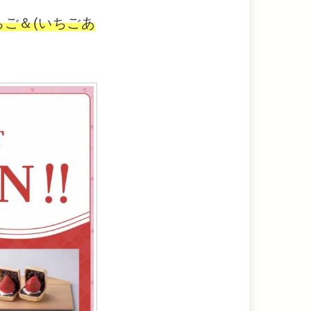
ご＆(いちごあ