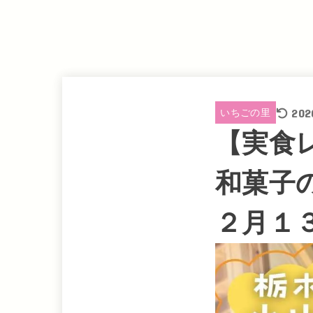
202
いちごの里
【実食
和菓子
２月１３