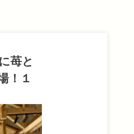
に苺と
場！１