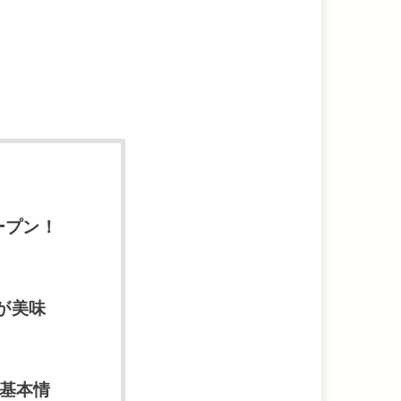
ープン！
が美味
基本情