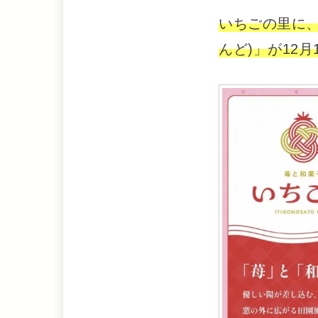
いちごの里に
んど)」が12