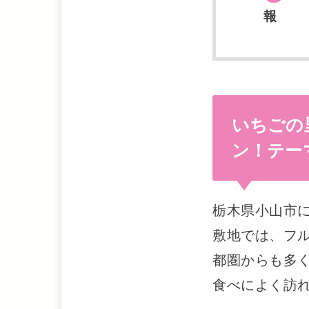
報
いちごの
ン！テー
栃木県小山市
敷地では、フ
都圏からも多
食べによく訪