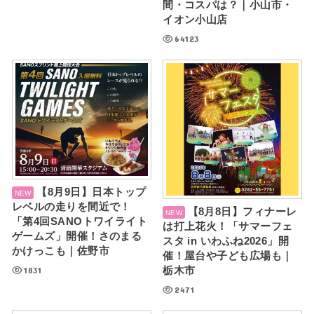
間・コスパは？｜小山市・
イオン小山店
64123
【8月9日】日本トップ
レベルの走りを間近で！
【8月8日】フィナーレ
「第4回SANOトワイライト
は打上花火！「サマーフェ
ゲームズ」開催！さのまる
スタ in いわふね2026」開
かけっこも｜佐野市
催！屋台や子ども広場も｜
1831
栃木市
2471