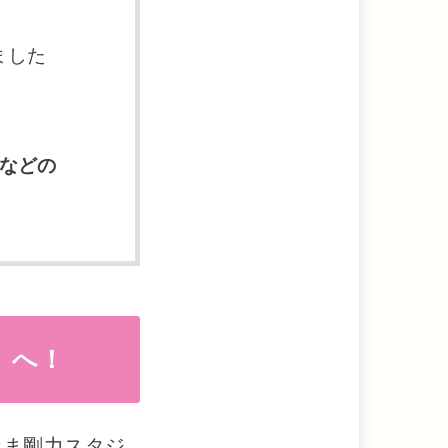
ました
などの
】へ！
なま剛力スタジ