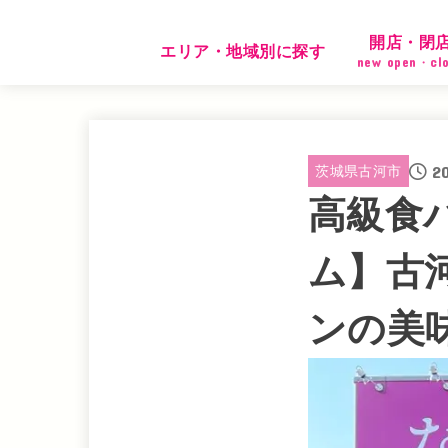
開店・閉
エリア・地域別に探す
new open・cl
2
茨城県古河市
高級食
ム】古
ンの美