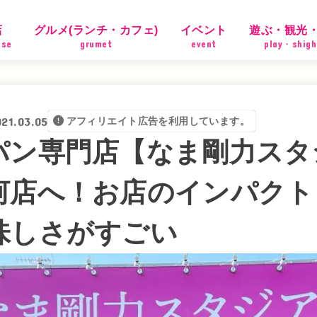
店
グルメ(ランチ・カフェ)
イベント
遊ぶ・観光
ose
grumet
event
play・shigh
021.03.05
アフィリエイト広告を利用しています。
パン専門店【なま剛力スタ
河店へ！お店のインパクト
味しさがすごい