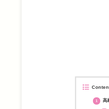
Conten
高
1