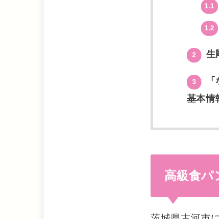
1.1
1.2
生
2
「
3
基本情
高級食パ
茨城県古河市に