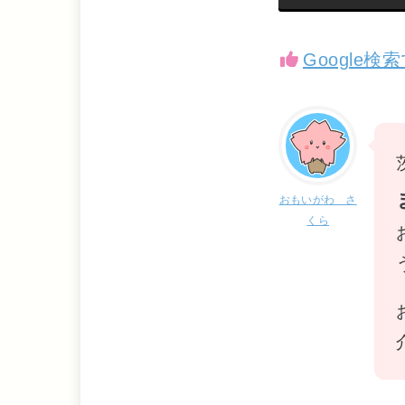
Google
おもいがわ さ
くら