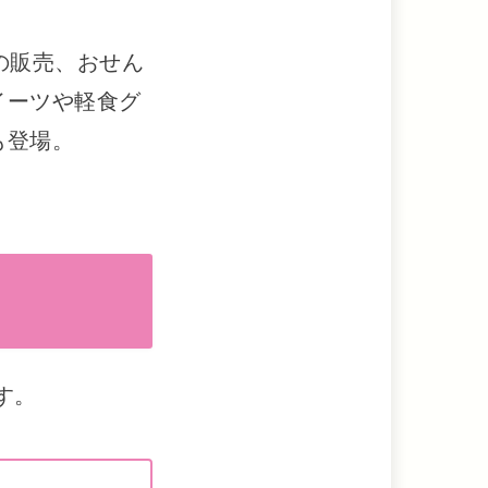
の販売、おせん
イーツや軽食グ
も登場。
す。