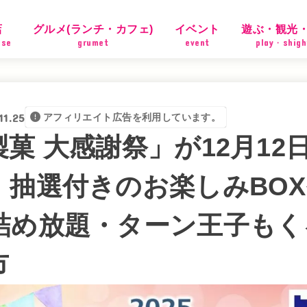
店
グルメ(ランチ・カフェ)
イベント
遊ぶ・観光
ose
grumet
event
play・shigh
11.25
アフィリエイト広告を利用しています。
菓 大感謝祭」が12月12日
！抽選付きのお楽しみBO
詰め放題・ターン王子もく
市