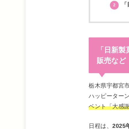
「
2
「日新製
販売など
栃木県宇都宮市
ハッピーター
ベント「大感
日程は、
202