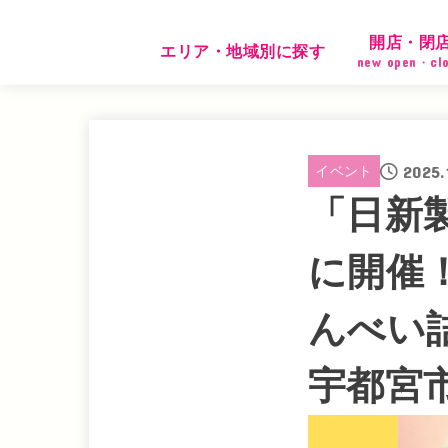
開店・閉
エリア・地域別に探す
new open・cl
2025.
イベント
「日新製
に開催
んべい
宇都宮