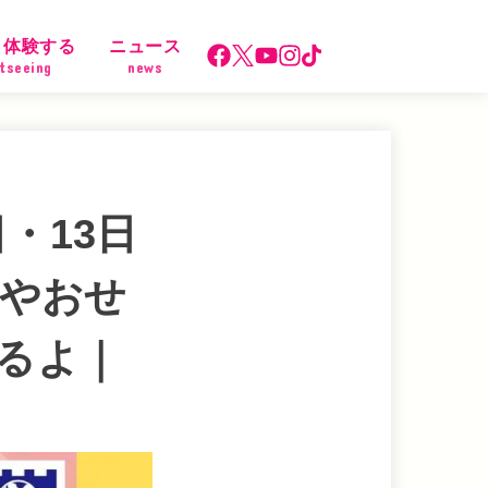
・体験する
ニュース
tseeing
news
・13日
Xやおせ
るよ｜