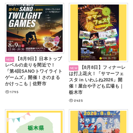
【8月9日】日本トップ
レベルの走りを間近で！
【8月8日】フィナーレ
「第4回SANOトワイライト
は打上花火！「サマーフェ
ゲームズ」開催！さのまる
スタ in いわふね2026」開
かけっこも｜佐野市
催！屋台や子ども広場も｜
1795
栃木市
2425