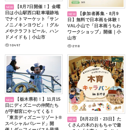
【8月7日開催！】金曜
日は小山駅西口駐車場跡地
【参加者募集・8月9
でナイトマーケット「サン
日】無料で日本画を体験！
ノニノキンヨウビ」！グル
VAL小山で「日本画うちわ
メやクラフトビール、ハン
ワークショップ」開催｜小
ドメイドも｜小山市
山市
10497
2118
【栃木県初！】11月15
日にディズニーの仲間たち
が宇都宮にやってくる！
「東京ディズニーリゾート®
【8月22日・23日】た
スペシャルパレード」開
くさんの木のおもちゃで遊
催！ダッフィーバスも登場