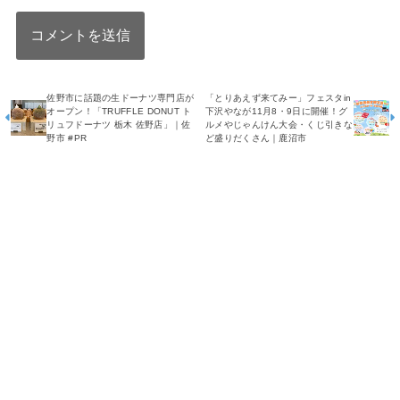
佐野市に話題の生ドーナツ専門店が
「とりあえず来てみー」フェスタin
オープン！「TRUFFLE DONUT ト
下沢やなが11月8・9日に開催！グ
リュフドーナツ 栃木 佐野店」｜佐
ルメやじゃんけん大会・くじ引きな
野市 #PR
ど盛りだくさん｜鹿沼市