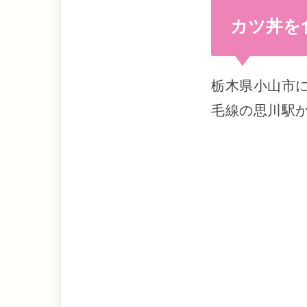
カツ丼を
栃木県小山市
毛線の思川駅