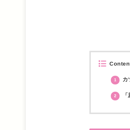
Conten
カ
1
「
2