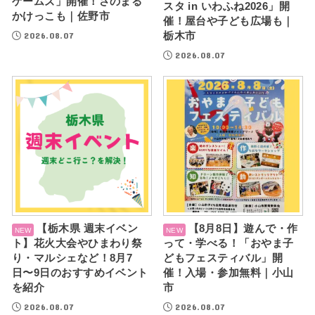
ゲームズ」開催！さのまる
スタ in いわふね2026」開
かけっこも｜佐野市
催！屋台や子ども広場も｜
2026.08.07
栃木市
2026.08.07
【栃木県 週末イベン
【8月8日】遊んで・作
ト】花火大会やひまわり祭
って・学べる！「おやま子
り・マルシェなど！8月7
どもフェスティバル」開
日〜9日のおすすめイベント
催！入場・参加無料｜小山
を紹介
市
2026.08.07
2026.08.07