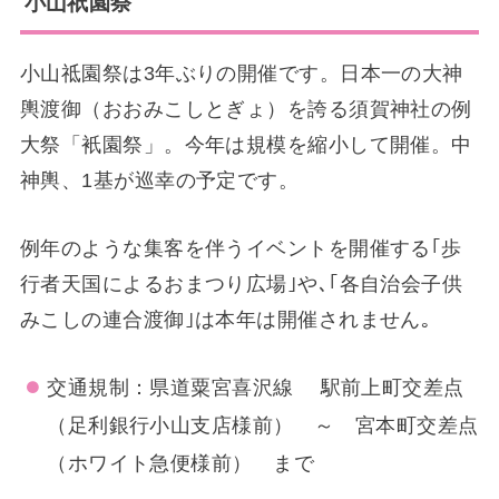
小山祇園祭
小山祗園祭は3年ぶりの開催です。日本一の大神
輿渡御（おおみこしとぎょ）を誇る須賀神社の例
大祭「衹園祭」。今年は規模を縮小して開催。中
神輿、1基が巡幸の予定です。
例年のような集客を伴うイベントを開催する｢歩
行者天国によるおまつり広場｣や､｢各自治会子供
みこしの連合渡御｣は本年は開催されません｡
交通規制：県道粟宮喜沢線 駅前上町交差点
（足利銀行小山支店様前） ～ 宮本町交差点
（ホワイト急便様前） まで