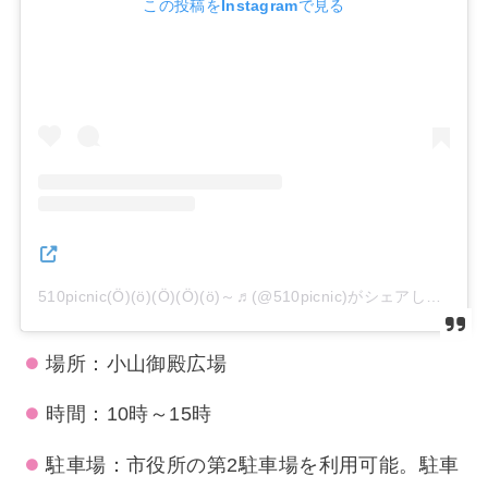
この投稿をInstagramで見る
510picnic(Ӧ)(ӧ)(Ӧ)(Ӧ)(ӧ)～♬︎(@510picnic)がシェアした投稿
場所：小山御殿広場
時間：10時～15時
駐車場：市役所の第2駐車場を利用可能。駐車