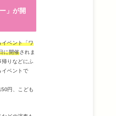
リー」が開
るイベント「ワ
4日に開催
されま
事帰りなどにふ
るイベントで
50円、こども