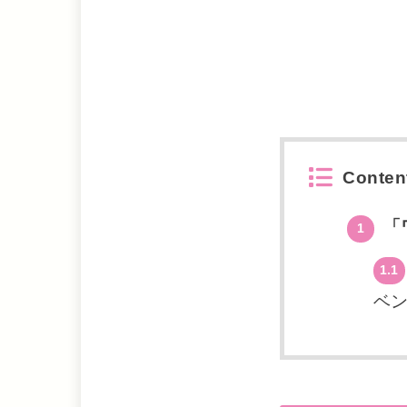
Conten
「
1
1.1
ベ