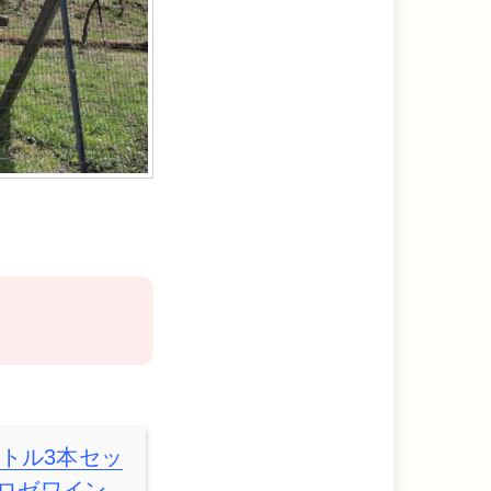
！
トル3本セッ
ン ロゼワイン