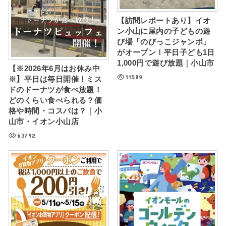
【訪問レポートあり】イオ
ン小山に屋内の子どもの遊
び場「のびっこジャンボ」
がオープン！平日子ども1日
1,000円で遊び放題｜小山市
【※2026年6月はお休み中
11589
※】平日は毎日開催！ミス
ドのドーナツが食べ放題！
どのくらい食べられる？価
格や時間・コスパは？｜小
山市・イオン小山店
63792