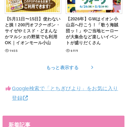
【5月11日〜15日】使わない
【2026年】GWはイオン小
と損！200円オフクーポン・
山店へ行こう！「歌う海賊
サイゼやミスド・どまんな
団ッ！」やご当地ヒーロー
かマルシェの野菜でも利用
が大集合など楽しいイベン
OK｜イオンモール小山
トが盛りだくさん
1455
6119
もっと表示する
Google検索で「とちぎびより」をお気に入り
登録
新着記事