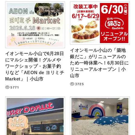
イオンモール小山の「築地
イオンモール小山で6月28日
銀だこ」がリニューアルの
にマルシェ開催！グルメや
ため一時休業へ！6月30日に
ワークショップ・お菓子釣
リニューアルオープン｜小
りなど「AEON de ヨリミチ
山市
Market」｜小山市
3725
5771