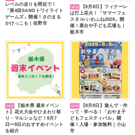
レベルの走りを間近で！
【8月8日】フィナーレ
「第4回SANOトワイライト
は打上花火！「サマーフェ
ゲームズ」開催！さのまる
スタ in いわふね2026」開
かけっこも｜佐野市
催！屋台や子ども広場も｜
栃木市
【栃木県 週末イベン
【8月8日】遊んで・作
ト】花火大会やひまわり祭
って・学べる！「おやま子
り・マルシェなど！8月7
どもフェスティバル」開
日〜9日のおすすめイベント
催！入場・参加無料｜小山
を紹介
市