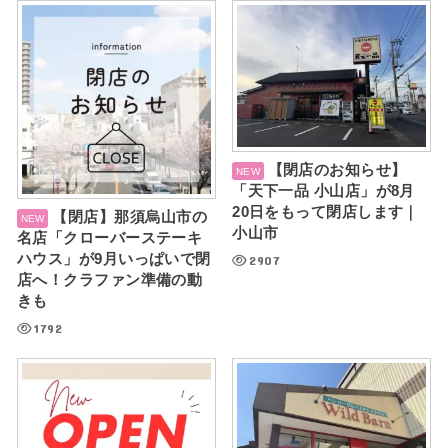
【閉店のお知らせ】
「天下一品 小山店」が8月
20日をもって閉店します｜
【閉店】那須烏山市の
小山市
名店「クローバーステーキ
ハウス」が9月いっぱいで閉
2907
店へ！クラファン準備の動
きも
1792