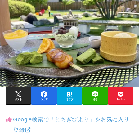
ポスト
シェア
はてブ
送る
Pocket
Google検索で「とちぎびより」をお気に入り
登録