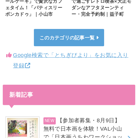
ールケーキ」で贅沢なカフ
で過ごすレトロ喫茶×大正モ
ェタイム！「パティスリー
ダンなアフタヌーンティ
ボンカドゥ」｜小山市
ー・完全予約制｜益子町
このカテゴリの記事一覧
Google検索で「とちぎびより」をお気に入り
登録
新着記事
【参加者募集・8月9日】
無料で日本画を体験！VAL小山
で「日本画うちわワークショッ