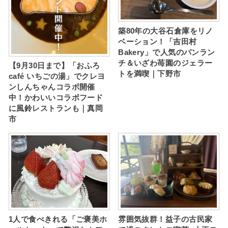
築80年の大谷石倉庫をリノ
ベーション！「吉田村
Bakery」で人気のパンラン
チ＆いざわ苺園のジェラー
【9月30日まで】「おふろ
トを満喫｜下野市
café いちごの湯」でクレヨ
ンしんちゃんコラボ開催
中！かわいいコラボフード
に風鈴レストランも｜真岡
市
1人で食べきれる「ご褒美ホ
雰囲気抜群！益子の古民家