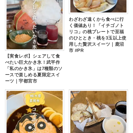
わざわざ遠くから食べに行
く価値あり！「イチゴノト
リコ」の桃プレートで至福
のひととき・桃を3玉以上使
用した贅沢スイーツ｜鹿沼
市 #PR
【実食レポ】シェアして食
べたい巨大かき氷！武平作
「私のかき氷」は7種類のソ
ースで楽しめる夏限定スイ
ーツ｜宇都宮市