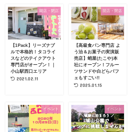
開店・閉店
開店・閉店
【1Pack】リーズナブ
【高級食パン専門店 よ
ルで本格的！タコライ
う治＆お菓子の実演販
スなどのテイクアウト
売店】蛸屋(たこや)本
専門店がオープン！｜
社にオープン！フルー
小山駅西口エリア
ツサンドや白どらパフ
ェもすごい!!
2021.02.11
2025.01.15
イベント
イベント