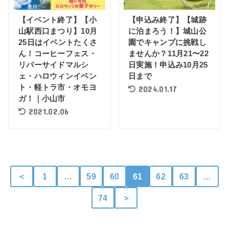
【イベント終了】【小
【申込み終了】【城跡
山駅西口まつり】10月
に泊まろう！】城山公
25日はイベントたくさ
園でキャンプに挑戦し
ん！コーヒーフェス・
ませんか？11月21〜22
リバーサイドマルシ
日実施！申込み10月25
ェ・ハロウィンイベン
日まで
ト・軽トラ市・オモヨ
2024.01.17
ガ！｜小山市
2021.02.06
＜
1
…
59
60
61
62
63
…
74
＞