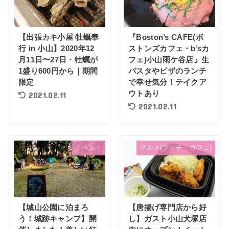
【出張カキ小屋 牡蠣奉
『Boston’s CAFE(ボ
行 in 小山】2020年12
ストンズカフェ・b’sカ
月11日〜27日・牡蠣が
フェ)小山雨ケ谷店』生
1盛り600円から｜期間
パスタやピザのランチ
限定
で幸せ気分！テイクア
ウトあり
2021.02.11
2021.02.11
イベント
グルメ(ランチ・カフェ)
【城山公園に泊まろ
【唐揚げ専門店から好
う！城跡キャンプ】開
し】ガスト小山犬塚店