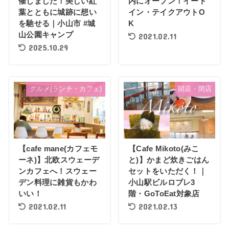
催しました！美しい紅
内にオープン！イート
葉とともに城跡に想い
イン・テイクアウトO
を馳せる｜小山市 #城
K
山公園キャンプ
2021.02.11
2025.10.29
グルメ(ランチ・カフェ)
開店・閉店
【cafe mane(カフェモ
【Cafe Mikoto(みこ
ーネ)】北欧スウェーデ
と)】かまど炊きごはん
ンカフェへ！スウェー
セットをいただく！｜
デン料理に雑貨もかわ
小山駅ビルロブレ3
いい！
階・GoToEat対象店
2021.02.11
2021.02.13