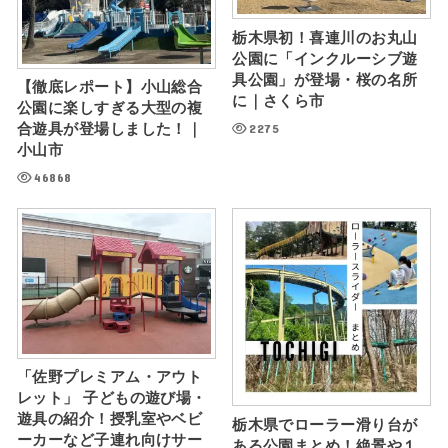
栃木県初！喜連川のお丸山
公園に「インクルーシブ遊
具公園」が登場・桜の名所
【徹底レポート】小山総合
に｜さくら市
公園に楽しすぎる大型の複
2275
合遊具が登場しました！｜
小山市
46868
「佐野プレミアム・アウト
レット」 子どもの遊び場・
遊具の紹介！授乳室やベビ
栃木県でローラー滑り台が
ーカーなど子連れ向けサー
ある公園まとめ！絶景や１