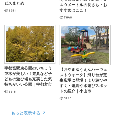
ビスまとめ
４０メートルの長さも・お
すすめはここ！
6351
7048
宇都宮駅東公園のいちょう
【おやまゆうえんハーヴェ
並木が美しい！遊具など子
ストウォーク】滑り台が芝
どもの遊び場も充実した気
生広場に登場！より遊びや
持ちがいい公園｜宇都宮市
すく・遊具や水遊びスポッ
トの紹介｜小山市
3215
3960
もっと表示する