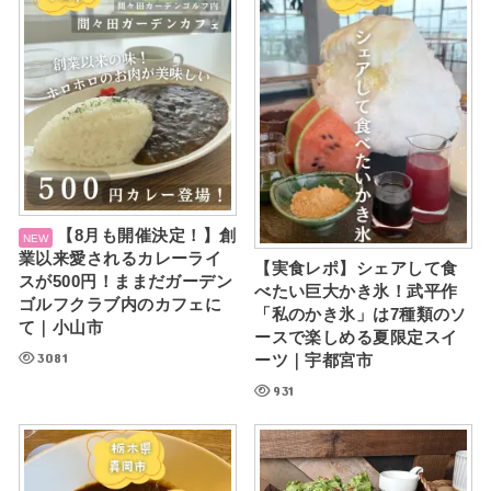
【8月も開催決定！】創
業以来愛されるカレーライ
【実食レポ】シェアして食
スが500円！ままだガーデン
べたい巨大かき氷！武平作
ゴルフクラブ内のカフェに
「私のかき氷」は7種類のソ
て｜小山市
ースで楽しめる夏限定スイ
3081
ーツ｜宇都宮市
931