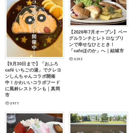
【2026年7月オープン】ベー
グルランチとレトロなプリ
ンで幸せなひととき！
「cafeほのか」へ｜結城市
5393
【9月30日まで】「おふろ
café いちごの湯」でクレヨ
ンしんちゃんコラボ開催
中！かわいいコラボフード
に風鈴レストランも｜真岡
市
2977