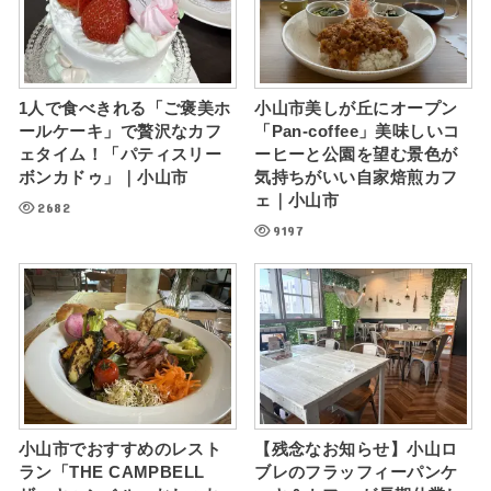
1人で食べきれる「ご褒美ホ
小山市美しが丘にオープン
ールケーキ」で贅沢なカフ
「Pan-coffee」美味しいコ
ェタイム！「パティスリー
ーヒーと公園を望む景色が
ボンカドゥ」｜小山市
気持ちがいい自家焙煎カフ
ェ｜小山市
2682
9197
小山市でおすすめのレスト
【残念なお知らせ】小山ロ
ラン「THE CAMPBELL
ブレのフラッフィーパンケ