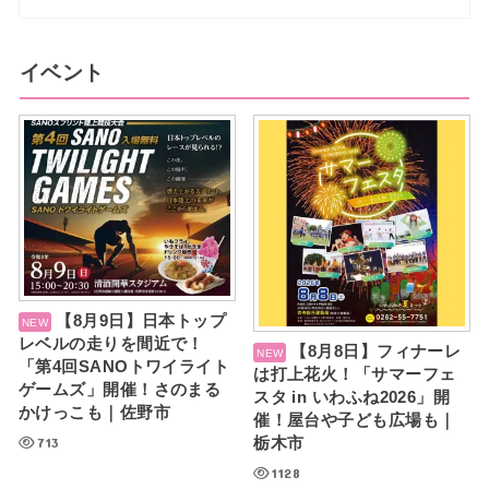
イベント
【8月9日】日本トップ
レベルの走りを間近で！
【8月8日】フィナーレ
「第4回SANOトワイライト
は打上花火！「サマーフェ
ゲームズ」開催！さのまる
スタ in いわふね2026」開
かけっこも｜佐野市
催！屋台や子ども広場も｜
713
栃木市
1128