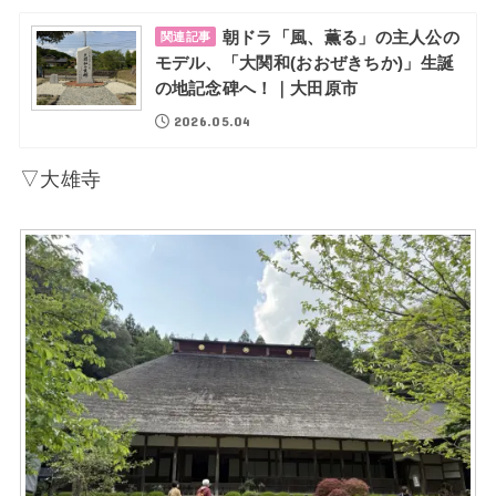
朝ドラ「風、薫る」の主人公の
関連記事
モデル、「大関和(おおぜきちか)」生誕
の地記念碑へ！｜大田原市
2026.05.04
▽大雄寺