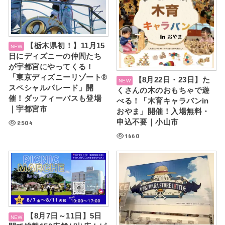
【栃木県初！】11月15
日にディズニーの仲間たち
が宇都宮にやってくる！
「東京ディズニーリゾート®
【8月22日・23日】た
スペシャルパレード」開
くさんの木のおもちゃで遊
催！ダッフィーバスも登場
べる！「木育キャラバンin
｜宇都宮市
おやま」開催！入場無料・
申込不要｜小山市
2504
1660
【8月7日～11日】5日