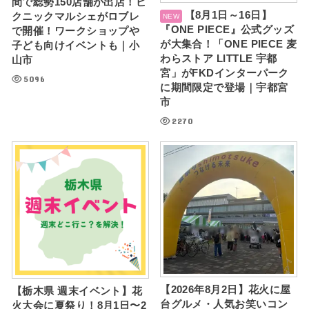
間で総勢150店舗が出店！ピ
【8月1日～16日】
クニックマルシェがロブレ
『ONE PIECE』公式グッズ
で開催！ワークショップや
が大集合！「ONE PIECE 麦
子ども向けイベントも｜小
わらストア LITTLE 宇都
山市
宮」がFKDインターパーク
5096
に期間限定で登場｜宇都宮
市
2270
【2026年8月2日】花火に屋
【栃木県 週末イベント】花
台グルメ・人気お笑いコン
火大会に夏祭り！8月1日〜2