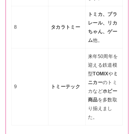
トミカ、プラ
レール、リカ
8
タカラトミー
ちゃん、ゲー
ム
他。
来年50周年を
迎える鉄道模
型
TOMIX
や
ミ
ニカー
のトミ
9
トミーテック
カなど
ホビー
商品
を多数取
り揃えまし
た。