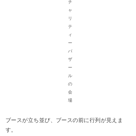
おもちゃ団地チャリティーバザールの会場
ブースが立ち並び、ブースの前に行列が見えま
す。
▼タカラトミーの男の子向けのおもちゃのブー
ス。ベイブレードやトミカ・プラレールのおもち
ゃがずらりと