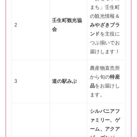
まち」壬生町
の観光情報＆
壬生町観光協
2
みやざきブラ
会
ンド
を主役に
つぶ揃いでお
届けします！
農産物直売所
から旬の
特産
3
道の駅みぶ
品
をお届けし
ます。
シルバニアフ
ァミリー、ゲ
ーム、アクア