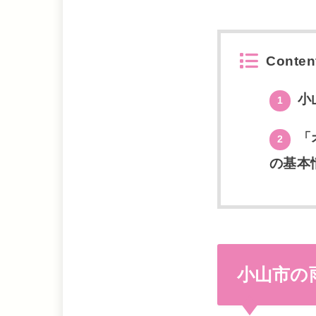
Conten
小
1
「
2
の基本
小山市の