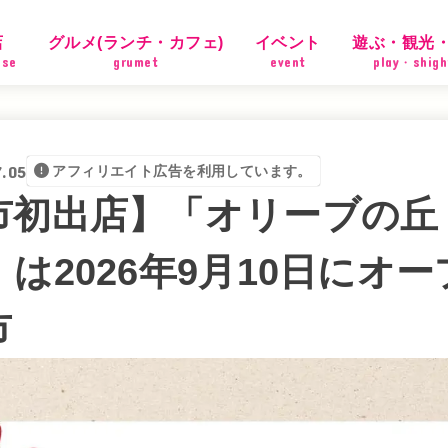
店
グルメ(ランチ・カフェ)
イベント
遊ぶ・観光
ose
grumet
event
play・shigh
7.05
アフィリエイト広告を利用しています。
市初出店】「オリーブの丘
は2026年9月10日にオ
市