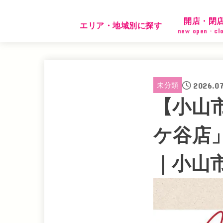
開店・閉
エリア・地域別に探す
new open・cl
2026.0
未分類
【小山
ケ谷店」
｜小山