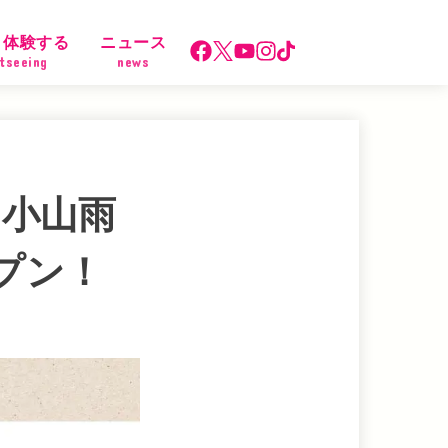
・体験する
ニュース
tseeing
news
 小山雨
ープン！