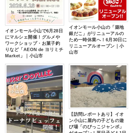
イオンモール小山の「築地
イオンモール小山で6月28日
銀だこ」がリニューアルの
にマルシェ開催！グルメや
ため一時休業へ！6月30日に
ワークショップ・お菓子釣
リニューアルオープン｜小
りなど「AEON de ヨリミチ
山市
Market」｜小山市
【訪問レポートあり】イオ
ン小山に屋内の子どもの遊
び場「のびっこジャンボ」
がオープン！平日子ども1日