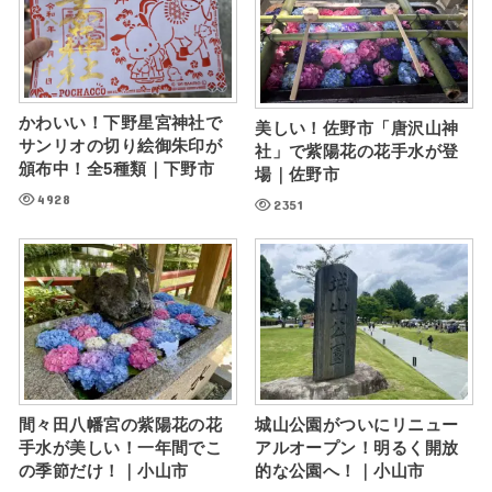
かわいい！下野星宮神社で
美しい！佐野市「唐沢山神
サンリオの切り絵御朱印が
社」で紫陽花の花手水が登
頒布中！全5種類｜下野市
場｜佐野市
4928
2351
間々田八幡宮の紫陽花の花
城山公園がついにリニュー
手水が美しい！一年間でこ
アルオープン！明るく開放
の季節だけ！｜小山市
的な公園へ！｜小山市