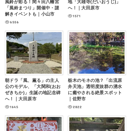
風鈴が彩る！間々田八幡宮
地「大雄寺(だいおうじ)」
「風鈴まつり」開催中・謎
へ！｜大田原市
解きイベントも｜小山市
1571
6556
朝ドラ「風、薫る」の主人
栃木のモネの池？「出流原
公のモデル、「大関和(おお
弁天池」透明度抜群の湧水
ぜきちか)」生誕の地記念碑
に癒やされる絶景スポット
へ！｜大田原市
｜佐野市
1645
2822