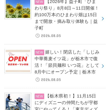
【2026年】益子町「ひま
わり祭り」8月8日～11日開催！
約100万本のひまわり畑は15日
まで開放・摘み取り体験も｜益
子町
2026.08.05
嬉しい！閉店した「しじみ
中華蕎麦イツ花」が栃木市で復
活！「節貝麺和 いつ花」として
8月中にオープン予定｜栃木市
2026.08.05
【栃木県初！】11月15日
にディズニーの仲間たちが宇都
宮にやってくる！「東京ディズ