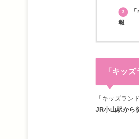
「
3
報
「キッズ
「キッズラン
JR小山駅から