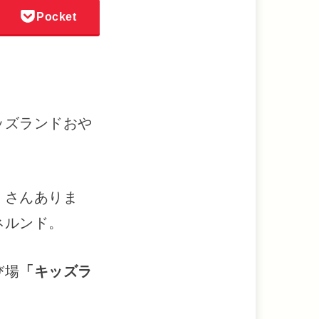
Pocket
ッズランドおや
くさんありま
ネルンド。
び場
「キッズラ