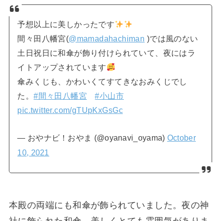
予想以上に美しかったです
間々田八幡宮(
@mamadahachiman
)では風のない
土日祝日に和傘が飾り付けられていて、夜にはラ
イトアップされています
傘みくじも、かわいくてすてきなおみくじでし
た。
#間々田八幡宮
#小山市
pic.twitter.com/gTUpKxGsGc
— おやナビ！おやま (@oyanavi_oyama)
October
10, 2021
本殿の両端にも和傘が飾られていました。夜の神
社に飾られた和傘、美しくとても雰囲気がありま