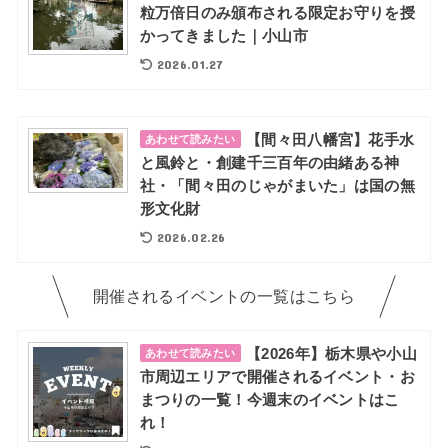
粒万倍日のみ頒布される限定お守りを授
かってきました｜小山市
2026.01.27
【間々田八幡宮】花手水
あわせて読みたい
と風鈴と・創建千三百年の由緒ある神
社・「間々田のじゃがまいた」は国の無
形文化財
2026.02.26
開催されるイベントの一覧はこちら
【2026年】栃木県や小山
あわせて読みたい
市周辺エリアで開催されるイベント・お
まつりの一覧！今週末のイベントはこ
れ！