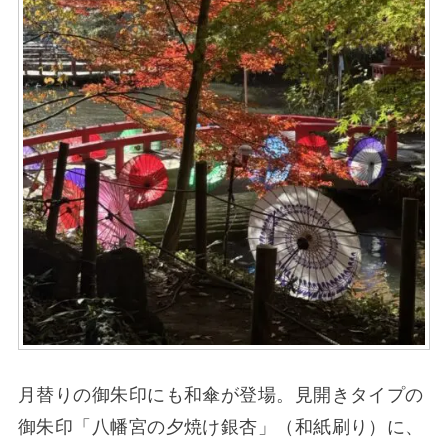
月替りの御朱印にも和傘が登場。見開きタイプの
御朱印「八幡宮の夕焼け銀杏」（和紙刷り）に、