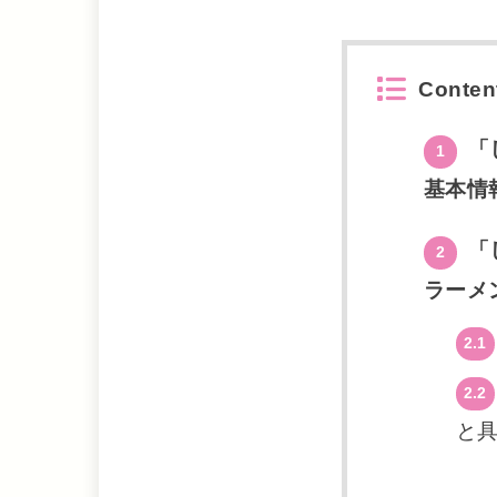
Conten
「
1
基本情
「
2
ラーメ
2.1
2.2
と