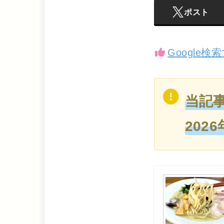
ポスト
Google
当記
202