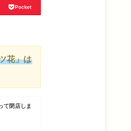
Pocket
ツ花」は
って閉店しま